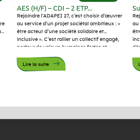
AES (H/F) – CDI – 2 ETP...
Su
Rejoindre l’ADAPEI 27, c’est choisir d’œuvrer
Rej
ère
au service d’un projet sociétal ambitieux : «
au 
ue
être acteur d’une société solidaire et
êtr
inclusive ». C’est rallier un collectif engagé,
inc
porteur de valeurs humaines fortes et
dép
motivé à innover au service d’une ambition :
l’A
« permettre aux personnes accompagnées
ac
Lire la suite
 45
d’être actrices de leur vie ». C’est aussi
per
cultiver […]
de 
grâ