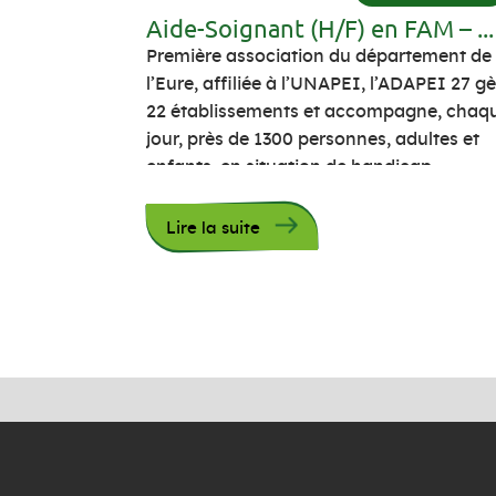
Aide-Soignant (H/F) en FAM – ...
Première association du département de
l’Eure, affiliée à l’UNAPEI, l’ADAPEI 27 g
22 établissements et accompagne, chaq
jour, près de 1300 personnes, adultes et
enfants, en situation de handicap
intellectuel et/ou psychique grâce à
l’engagement et au professionnalisme de
Lire la suite
ses 520 collaborateurs. Le FAM accueille
personnes adultes en situation de
polyhandicap et/ou souffrant de […]