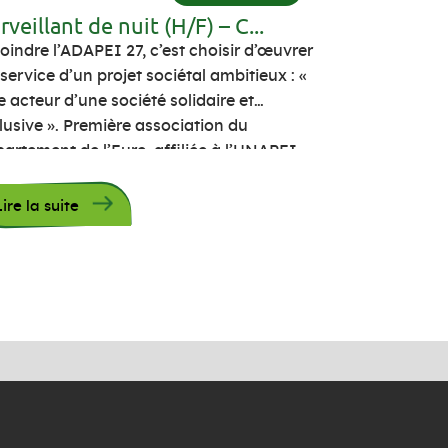
rveillant de nuit (H/F) – C...
oindre l’ADAPEI 27, c’est choisir d’œuvrer
service d’un projet sociétal ambitieux : «
e acteur d’une société solidaire et
lusive ». Première association du
artement de l’Eure, affiliée à l’UNAPEI,
DAPEI 27 gère 22 établissements et
compagne, chaque jour, près de 1300
Lire la suite
sonnes, adultes et enfants, en situation
handicap intellectuel et/ou psychique
ce […]