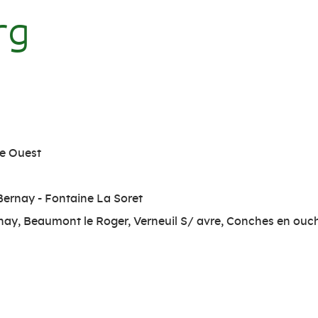
rg
ce Ouest
ernay - Fontaine La Soret
nay, Beaumont le Roger, Verneuil S/ avre, Conches en ouc